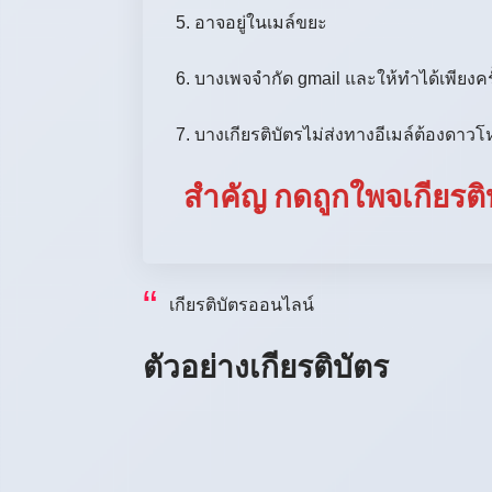
5. อาจอยู่ในเมล์ขยะ
6. บางเพจจำกัด gmail และให้ทำได้เพียงครั
7. บางเกียรติบัตรไม่ส่งทางอีเมล์ต้องดาว
สำคัญ กดถูกใพจเกียรติบั
เกียรติบัตรออนไลน์
ตัวอย่างเกียรติบัตร