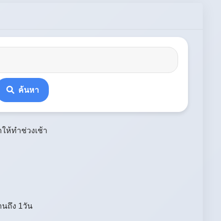
ค้นหา
ให้ทำช่วงเช้า
นถึง 1วัน