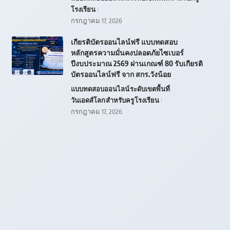
โรงเรียน
กรกฎาคม 17, 2026
เกียรติบัตรออนไลน์ฟรี แบบทดสอบ
หลักสูตรความมั่นคงปลอดภัยไซเบอร์
ปีงบประมาณ 2569 ผ่านเกณฑ์ 80 รับเกียรติ
บัตรออนไลน์ฟรี จาก สกร.วังน้อย
แบบทดสอบออนไลน์
ระดับเขตพื้นที่
วันเอดส์โลก
สำหรับครู
โรงเรียน
กรกฎาคม 17, 2026