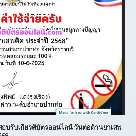
อบรับเกียรติบัตรออนไลน์ วันต่อต้านยาเสพ
568