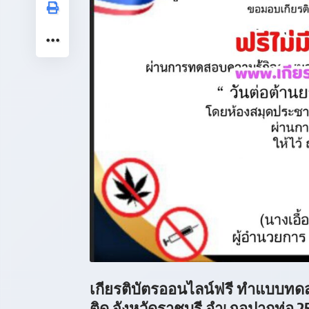
เกียรติบัตรออนไลน์ฟรี ทำแบบทดส
ติด จังหวัดราชบุรี อำเภอปากท่อ 2