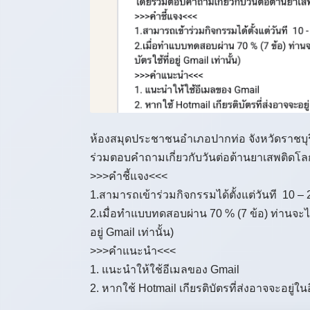
ห้องสมุดประชาชนอำเภอปากท่อ จังหวัดราชบุร
ร่วมตอบคำถามเกี่ยวกับวันต่อต้านยาเสพติดโลกแ
>>>คำชี้แจง<<<
1.สามารถเข้าร่วมกิจกรรมได้ตั้งแต่วันที 10 –
2.เมื่อทำแบบทดสอบผ่าน 70 % (7 ข้อ) ท่านจะได้
อยู่ Gmail เท่านั้น)
>>>คำแนะนำ<<<
1. แนะนำให้ใช้อีเมลของ Gmail
2. หากใช้ Hotmail เกียรติบัตรที่ส่งอาจจะอยู่ใ