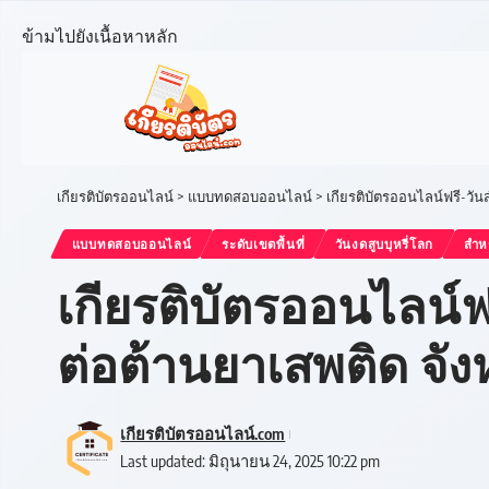
ข้ามไปยังเนื้อหาหลัก
เกียรติบัตรออนไลน์
>
แบบทดสอบออนไลน์
>
เกียรติบัตรออนไลน์ฟรี-วั
แบบทดสอบออนไลน์
ระดับเขตพื้นที่
วันงดสูบบุหรี่โลก
สำหร
เกียรติบัตรออนไลน์
ต่อต้านยาเสพติด จัง
เกียรติบัตรออนไลน์.com
Last updated: มิถุนายน 24, 2025 10:22 pm