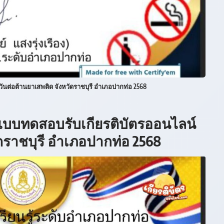
ันต่อต้านยาเสพติด จังหวัดราชบุรี อำเภอปากท่อ 2568
ำแบบทดสอบรับเกียรติบัตรออนไลน์
ัดราชบุรี อำเภอปากท่อ 2568