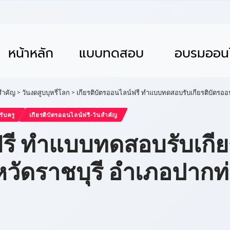
หน้าหลัก
แบบทดสอบ
อบรมออนไ
นสำคัญ
>
วันงดสูบบุหรี่โลก
>
เกียรติบัตรออนไลน์ฟรี ทำแบบทดสอบรับเกียรติบัตรออน
ับครู
เกียรติบัตรออนไลน์ฟรี-วันสำคัญ
ฟรี ทำแบบทดสอบรับเกีย
หวัดราชบุรี อำเภอปากท