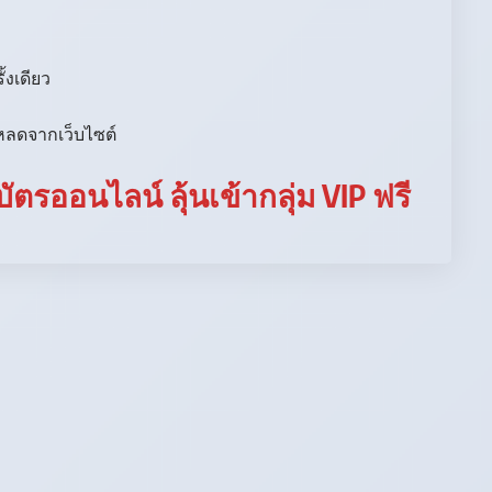
้งเดียว
โหลดจากเว็บไซต์
ตรออนไลน์ ลุ้นเข้ากลุ่ม VIP ฟรี