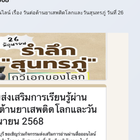
น์ เรื่อง วันต่อต้านยาเสพติดโลกและวันสุนทรภู่ วันที่ 26