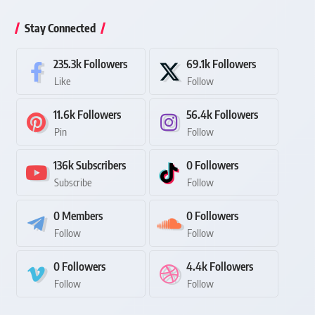
Stay Connected
235.3k
Followers
69.1k
Followers
Like
Follow
11.6k
Followers
56.4k
Followers
Pin
Follow
136k
Subscribers
0
Followers
Subscribe
Follow
0
Members
0
Followers
Follow
Follow
0
Followers
4.4k
Followers
Follow
Follow