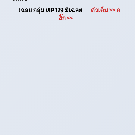
เฉลย กลุ่ม VIP 129 มีเฉลย
ตัวเต็ม
>> ค
ลิ๊ก
<<