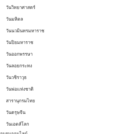
วันวิทยาศาสตร์
วันมหิดล
วันนวมินทรมหาราช
วันปิยมหาราช
วันออกพรรษา
วันลอยกระทง
วันวชิราวุธ
วันพ่อแห่งชาติ
สารานุกรมไทย
วันตรุษจีน
วันเอดส์โลก
อบรมออนไลน์