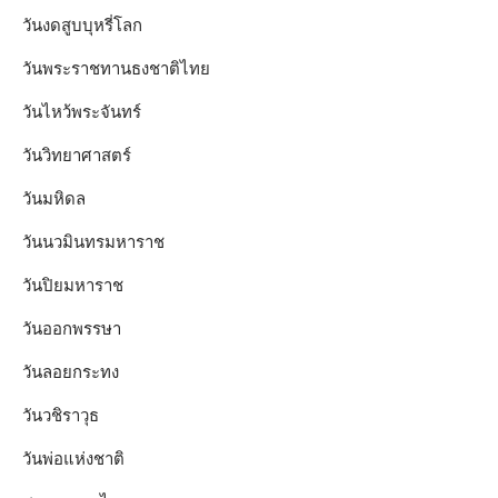
วันงดสูบบุหรี่โลก
วันพระราชทานธงชาติไทย
วันไหว้พระจันทร์​
วันวิทยาศาสตร์
วันมหิดล
วันนวมินทรมหาราช
วันปิยมหาราช
วันออกพรรษา
วันลอยกระทง
วันวชิราวุธ
วันพ่อแห่งชาติ