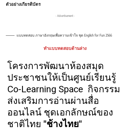
ตัวอย่างเกียรติบัตร
- Advertisement -
แบบทดสอบ ภาษาอังกฤษเพื่อความเข้าใจ ชุด English for Fun 2566
ทำแบบทดสอบด้านล่าง