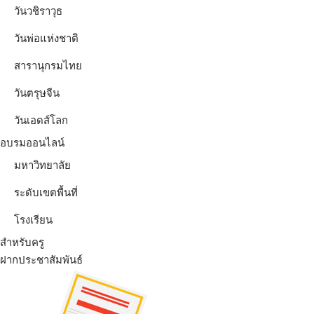
วันวชิราวุธ
วันพ่อแห่งชาติ
สารานุกรมไทย
วันตรุษจีน
วันเอดส์โลก
อบรมออนไลน์
มหาวิทยาลัย
ระดับเขตพื้นที่
โรงเรียน
สำหรับครู
ฝากประชาสัมพันธ์