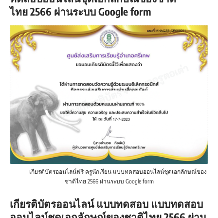
ไทย 2566 ผ่านระบบ Google form
เกียรติบัตรออนไลน์ฟรี ครูนักเรียน แบบทดสอบออนไลน์ชุดเอกลักษณ์ของ
ชาติไทย 2566 ผ่านระบบ Google form
เกียรติบัตรออนไลน์ แบบทดสอบ แบบทดสอบ
ออนไลน์ชุดเอกลักษณ์ของชาติไทย 2566 ผ่าน