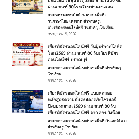
ออนไลน์ วันสุนทรภู่ 2569 จำนวน 20 ข้อ
ผ่านเกณฑ์ 80โรงเรียนบ้านยางเอน
แบบทดสอบออนไลน์
ระดับเขตพื้นที่
วันภาษาไทยแห่งชาติ
สำหรับครู
เกียรติบัตรออนไลน์ฟรี-วันสำคัญ
โรงเรียน
กรกฎาคม 21, 2026
เกียรติบัตรออนไลน์ฟรี วันผู้บริจาคโลหิต
โลก 2569 ผ่านเกณฑ์ 80 รับเกียรติบัตร
ออนไลน์ฟรี ปราณบุรี
แบบทดสอบออนไลน์
ระดับเขตพื้นที่
สำหรับครู
โรงเรียน
กรกฎาคม 17, 2026
เกียรติบัตรออนไลน์ฟรี แบบทดสอบ
หลักสูตรความมั่นคงปลอดภัยไซเบอร์
ปีงบประมาณ 2569 ผ่านเกณฑ์ 80 รับ
เกียรติบัตรออนไลน์ฟรี จาก สกร.วังน้อย
แบบทดสอบออนไลน์
ระดับเขตพื้นที่
วันเอดส์โลก
สำหรับครู
โรงเรียน
กรกฎาคม 17, 2026