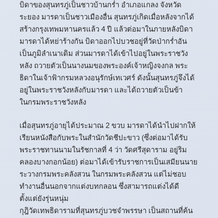
บิดาของสุนทรภู่เป็นชาวบ้านกร่ำ อำเภอแกลง จังหวัด
ระยอง มารดาเป็นชาวเมืองอื่น สุนทรภู่เกิดเมื่อหลังจากได้
สร้างกรุงเทพมหานครแล้ว 4 ปี แล้วต่อมาในภายหลังบิดา
มารดาได้หย่าร้างกัน บิดาออกไปบวชอยู่ที่วัดป่ากร่ำอัน
เป็นภูมิลำเนาเดิม ส่วนมารดาได้เข้าไปอยู่ในพระราชวัง
หลัง ถวายตัวเป็นนางนมของพระองค์เจ้าหญิงจงกล พระ
ธิดาในเจ้าฟ้ากรมหลวงอนุรักษ์เทเวศร์ ดังนั้นสุนทรภู่จึงได้
อยู่ในพระราชวังหลังกับมารดา และได้ถวายตัวเป็นข้า
ในกรมพระราชวังหลัง
เมื่อสุนทรภู่อายุได้ประมาณ 2 ขวบ มารดาได้นำไปฝากให้
เรียนหนังสือกับพระในสำนักวัดชีปะขาว (ซึ่งต่อมาได้รับ
พระราชทานนามในรัชกาลที่ 4 ว่า วัดศรีสุดาราม อยู่ริม
คลองบางกอกน้อย) ต่อมาได้เข้ารับราชการเป็นเสมียนนาย
ระวางกรมพระคลังสวน ในกรมพระคลังสวน แต่ไม่ชอบ
ทำงานอื่นนอกจากแต่งบทกลอน ซึ่งสามารถแต่งได้ดี
ตั้งแต่ยังรุ่นหนุ่ม
กุฎิวัดเทพธิดารามที่สุนทรภู่บวชจำพรรษา เป็นสถานที่ค้น