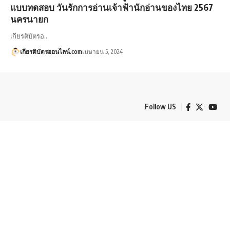
แบบทดสอบ วันรักการอ่านเจ้าฟ้านักอ่านของไทย 2567
นครนายก
เกียรติบัตรอ…
เกียรติบัตรออนไลน์.com
เมษายน 5, 2024
Follow US